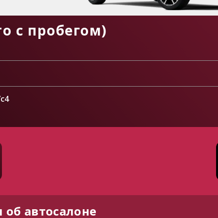
о с пробегом)
7с4
 об автосалоне