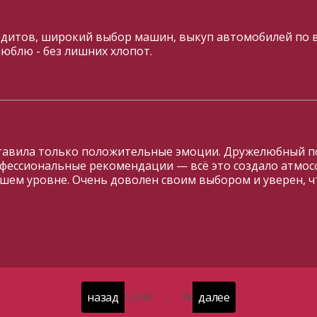
едитов, широкий выбор машин, выкуп автомобилей по в
люблю - без лишних хлопот.
ставила только положительные эмоции. Дружелюбный по
офессиональные рекомендации — всё это создало атмо
шем уровне. Очень доволен своим выбором и уверен, чт
назад
далее
1
2
3
4
5
…
7
8